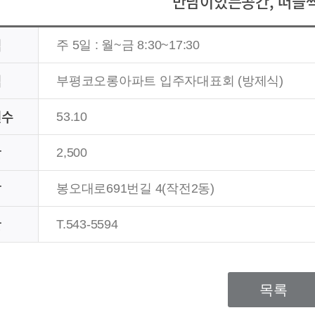
만남이있는공간, 떠들
격
주 5일 : 월~금 8:30~17:30
법
부평코오롱아파트 입주자대표회 (방제식)
권수
53.10
간
2,500
장
봉오대로691번길 4(작전2동)
한
T.543-5594
목록