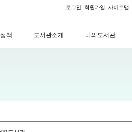
로그인
회원가입
사이트맵
관정책
도서관소개
나의도서관
기
인사말
나의정보
연혁
독서문화신청정보
작은도서관 현황
나의게시글
찾아오시는길