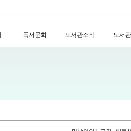
도서관소식
도서
내
독서문화
프로그램신청
공지사항
브랜드이야
독서동아리
자주하는질문
정책자료
도서관탐방
건의사항
발간자료
도서관앨범
자료실